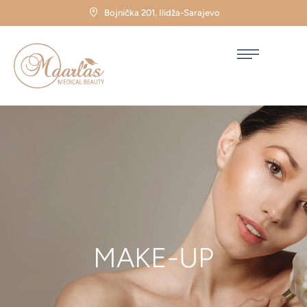
Bojnička 201, Ilidža-Sarajevo
MAKE-UP