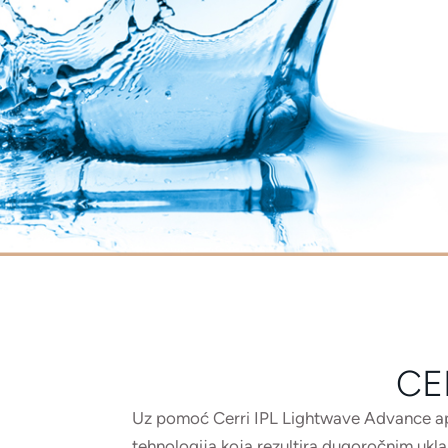
CE
Uz pomoć Cerri IPL Lightwave Advance apara
tehnologija koja rezultira dugoročnim uklanj