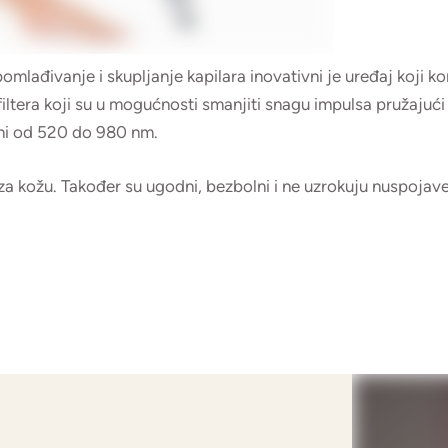
mlađivanje i skupljanje kapilara inovativni je uređaj koji ko
ltera koji su u mogućnosti smanjiti snagu impulsa pružajući 
jini od 520 do 980 nm.
ni za kožu. Također su ugodni, bezbolni i ne uzrokuju nuspoja