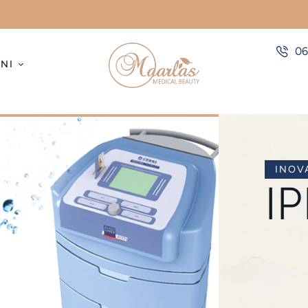
06
NI
INOV
I