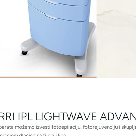
RRI IPL LIGHTWAVE ADVA
ta možemo izvesti fotoepilaciju, fotorejuvenciju i skupljan
anjem dlačica sa tijela i lica.