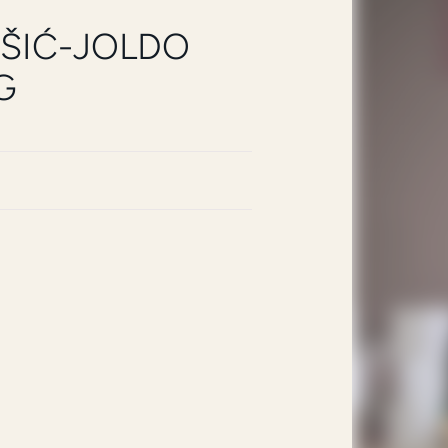
EŠIĆ-JOLDO
G