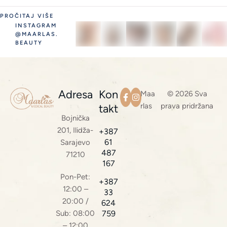
PROČITAJ VIŠE
INSTAGRAM
@MAARLAS.
BEAUTY
Adresa
Kon
Maa
© 2026 Sva
rlas
prava pridržana
takt
Bojnička
201, Ilidža-
+387
61
Sarajevo
487
71210
167
Pon-Pet:
+387
12:00 –
33
20:00 /
624
Sub: 08:00
759
– 12:00