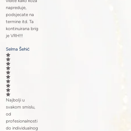
vidite kako koža
napreduje,
podsjecate na
termine itd. Ta
kontinuirana brig
je VRH!!!
Selma Šehić
Najbolji u
svakom smislu,
od
profesionalnosti
do individualnog