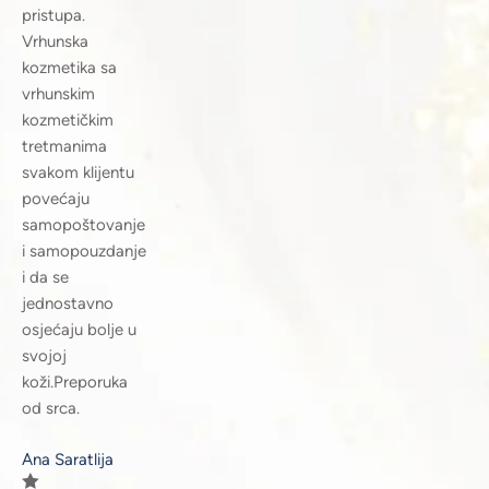
pristupa.
Vrhunska
kozmetika sa
vrhunskim
kozmetičkim
tretmanima
svakom klijentu
povećaju
samopoštovanje
i samopouzdanje
i da se
jednostavno
osjećaju bolje u
svojoj
koži.Preporuka
od srca.
Ana Saratlija