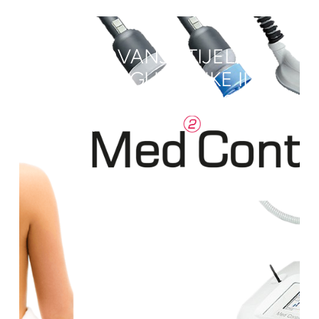
OBLIKOVANJE TIJELA
MALE REGIJE (RUKE ILI
ZADNJICA) PAKET 6+4
GRATIS