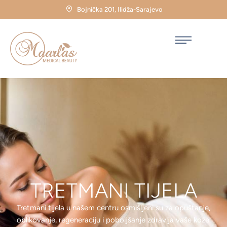
Bojnička 201, Ilidža-Sarajevo
TRETMANI TIJELA
Tretmani tijela u našem centru osmišljeni su za opuštanje,
oblikovanje, regeneraciju i poboljšanje zdravlja vaše kože.