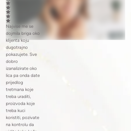
Najvise me se
dojmila briga oko
klijenta koju
dugotrajno
pokazujete. Sve
dobro
izanalizirate oko
lica pa onda date
prijedlog
tretmana koje
treba uraditi,
proizvoda koje
treba kuci
koristiti, pozivate
na kontrolu da