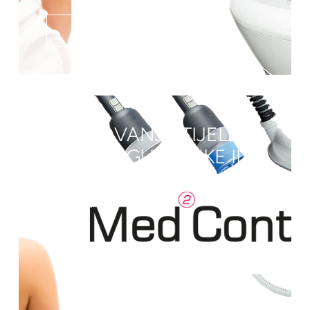
SAZNAJ VIŠE
OBLIKOVANJE TIJELA
MALE REGIJE (RUKE ILI
ZADNJICA) PAKET 4+1
GRATIS