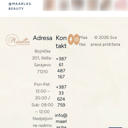
@MAARLAS.
BEAUTY
Adresa
Kon
Maa
© 2026 Sva
rlas
prava pridržana
takt
Bojnička
201, Ilidža-
+387
61
Sarajevo
487
71210
167
Pon-Pet:
+387
12:00 –
33
20:00 /
624
Sub: 08:00
759
– 12:00
info@
Nedjeljom
maarl
ne radimo
as.ba