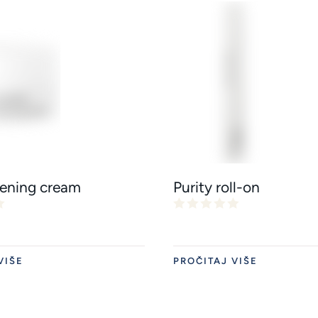
tening cream
Purity roll-on
VIŠE
PROČITAJ VIŠE