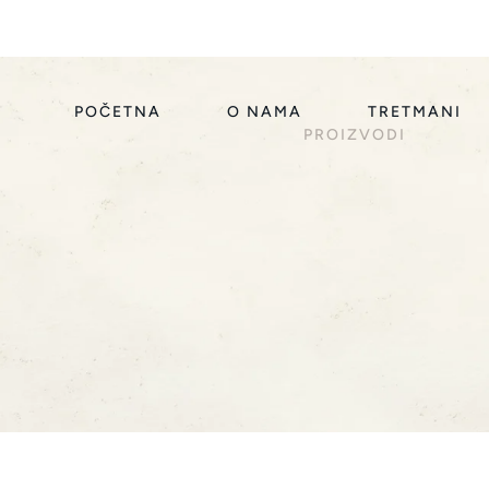
POČETNA
O NAMA
TRETMANI
PROIZVODI