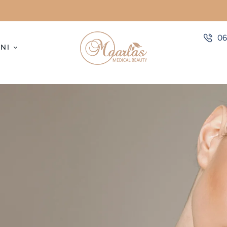
06
NI