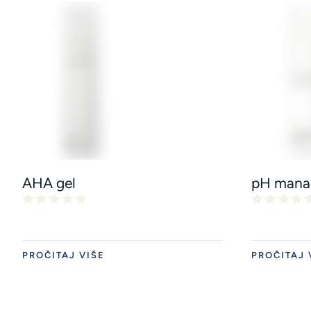
AHA gel
pH manag
PROČITAJ VIŠE
PROČITAJ 