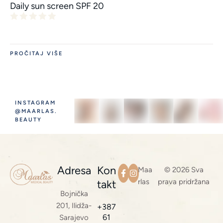
Daily sun screen SPF 20
PROČITAJ VIŠE
INSTAGRAM
@MAARLAS.
BEAUTY
Adresa
Kon
Maa
© 2026 Sva
rlas
prava pridržana
takt
Bojnička
201, Ilidža-
+387
61
Sarajevo