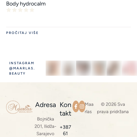
Body hydrocalm
PROČITAJ VIŠE
INSTAGRAM
@MAARLAS.
BEAUTY
Adresa
Kon
Maa
© 2026 Sva
rlas
prava pridržana
takt
Bojnička
201, Ilidža-
+387
61
Sarajevo