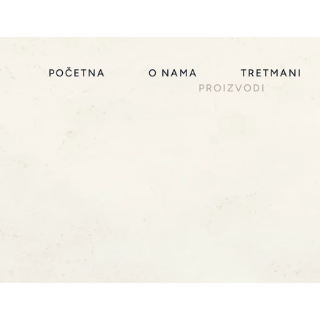
POČETNA
O NAMA
TRETMANI
PROIZVODI