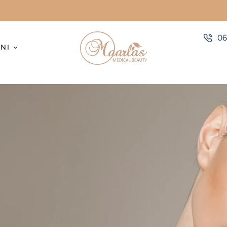
06
NI