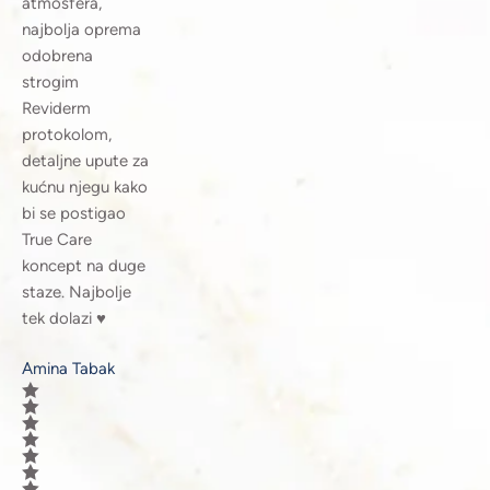
atmosfera,
najbolja oprema
odobrena
strogim
Reviderm
protokolom,
detaljne upute za
kućnu njegu kako
bi se postigao
True Care
koncept na duge
staze. Najbolje
tek dolazi ♥️
Amina Tabak