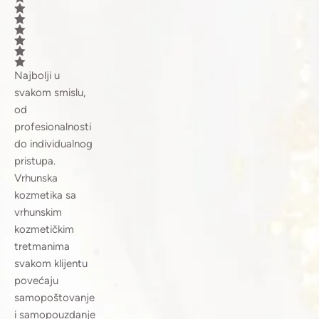
Najbolji u
svakom smislu,
od
profesionalnosti
do individualnog
pristupa.
Vrhunska
kozmetika sa
vrhunskim
kozmetičkim
tretmanima
svakom klijentu
povećaju
samopoštovanje
i samopouzdanje