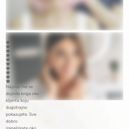
Najvise me se
dojmila briga oko
klijenta koju
dugotrajno
pokazujete. Sve
dobro
izanalizirate oko