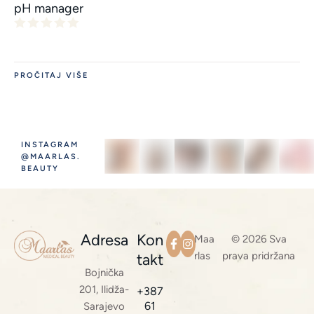
pH manager
PROČITAJ VIŠE
INSTAGRAM
@MAARLAS.
BEAUTY
Adresa
Kon
Maa
© 2026 Sva
rlas
prava pridržana
takt
Bojnička
201, Ilidža-
+387
61
Sarajevo