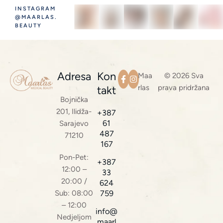
INSTAGRAM
@MAARLAS.
BEAUTY
Adresa
Kon
Maa
© 2026 Sva
rlas
prava pridržana
takt
Bojnička
201, Ilidža-
+387
61
Sarajevo
487
71210
167
Pon-Pet:
+387
12:00 –
33
20:00 /
624
Sub: 08:00
759
– 12:00
info@
Nedjeljom
maarl