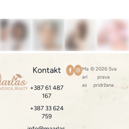
Kontakt
Ma
© 2026 Sva
arl
prava
as
pridržana
+387 61 487
167
+387 33 624
759
info@maarlas.