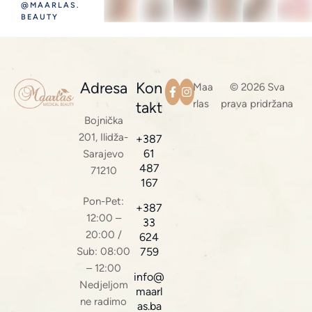
@MAARLAS.
BEAUTY
Adresa
Kon
Maa
© 2026 Sva
rlas
prava pridržana
takt
Bojnička
201, Ilidža-
+387
61
Sarajevo
487
71210
167
Pon-Pet:
+387
12:00 –
33
20:00 /
624
Sub: 08:00
759
– 12:00
info@
Nedjeljom
maarl
ne radimo
as.ba