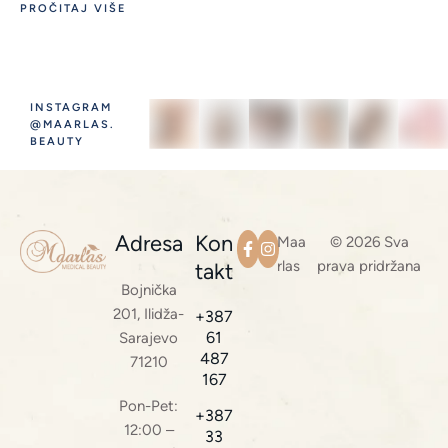
PROČITAJ VIŠE
INSTAGRAM
@MAARLAS.
BEAUTY
Adresa
Kon
Maa
© 2026 Sva
rlas
prava pridržana
takt
Bojnička
201, Ilidža-
+387
61
Sarajevo
487
71210
167
Pon-Pet:
+387
12:00 –
33