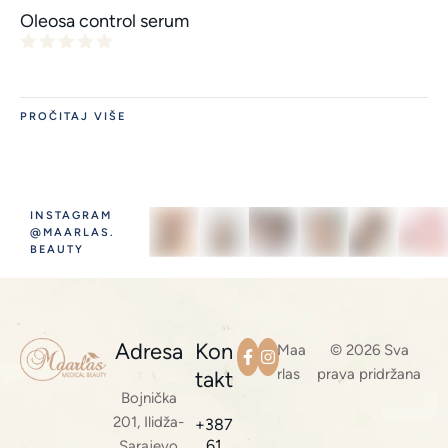
Oleosa control serum
PROČITAJ VIŠE
INSTAGRAM
@MAARLAS.
BEAUTY
Adresa
Kon
Maa
© 2026 Sva
rlas
prava pridržana
takt
Bojnička
201, Ilidža-
+387
61
Sarajevo