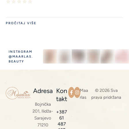
PROČITAJ VIŠE
INSTAGRAM
@MAARLAS.
BEAUTY
Adresa
Kon
Maa
© 2026 Sva
rlas
prava pridržana
takt
Bojnička
201, Ilidža-
+387
61
Sarajevo
487
71210