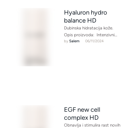
Hyaluron hydro
balance HD
Dubinska hidratacija kože.
Opis proizvoda: Intenzivni
by 
Salem
06/11/2024
hidratantni koncentrat s
zaobljavajućim efektom
Snažni kompleks s križno
povezanim hijaluronom
zasićuje …
EGF new cell
complex HD
Obnavlja i stimulira rast novih