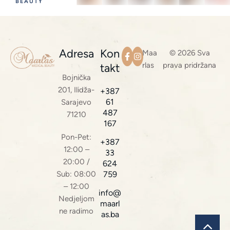
BEAUTY
Adresa
Kon
Maa
© 2026 Sva
rlas
prava pridržana
takt
Bojnička
201, Ilidža-
+387
61
Sarajevo
487
71210
167
Pon-Pet:
+387
12:00 –
33
20:00 /
624
Sub: 08:00
759
– 12:00
info@
Nedjeljom
maarl
ne radimo
as.ba