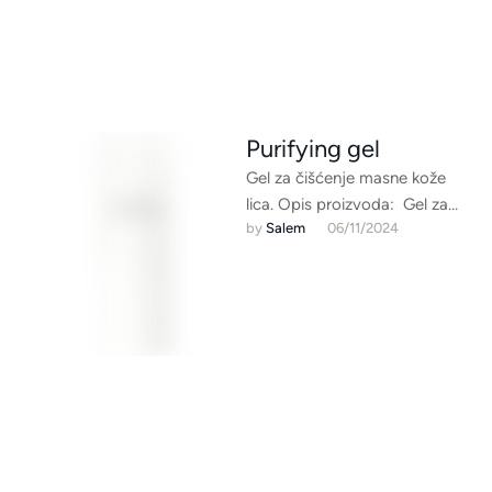
Purifying gel
Gel za čišćenje masne kože
lica. Opis proizvoda: Gel za
by 
Salem
06/11/2024
čišćenje i pročišćavanje pora
Kompleks površinskih aktivnih
sastojaka …