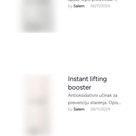
by 
Salem
06/11/2024
Protuupalni serum za kontrolu
sebuma Aktivni sastojak Sebu
Control Complex …
Instant lifting
booster
Antioksidativni učinak za
prevenciju starenja. Opis
by 
Salem
06/11/2024
proizvoda: Koncentrat s
radikalnom zaštitom
Antioksidansi i mangan u
tragovima štite od …