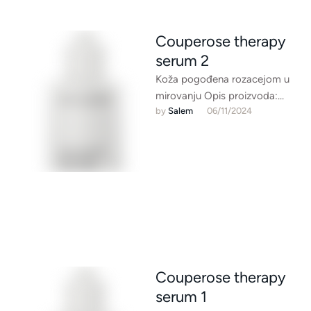
Couperose therapy
serum 2
Koža pogođena rozacejom u
mirovanju Opis proizvoda:
by 
Salem
06/11/2024
Uravnotežavajući serum za
oživljavanje kože s popucalim
kapilarama. Kombinacija
aktivnih sastojaka …
Couperose therapy
serum 1