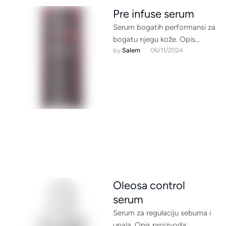
Pre infuse serum
Serum bogatih performansi za
bogatu njegu kože. Opis
by 
Salem
06/11/2024
proizvoda: Volumenski
koncentrat za pojačavanje
hidratacije Ekskluzivni
hidrokompleks omogućuje
maksimalnu …
Oleosa control
serum
Serum za regulaciju sebuma i
upala. Opis proizvoda: