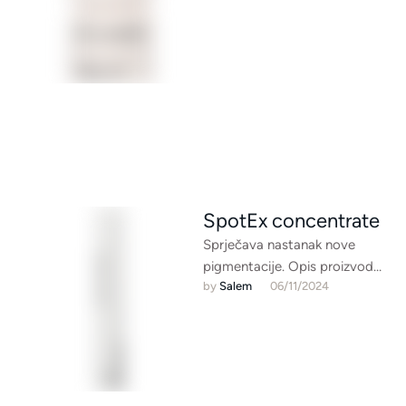
efektom podizanja Visoka
doza vitamina C …
SpotEx concentrate
Sprječava nastanak nove
pigmentacije. Opis proizvoda:
by 
Salem
06/11/2024
Koncentrat za ispravljanje i
posvjetljivanje pigmentnih
mrlja Visoko koncentrirana
formula SpotEx posvjetljava …