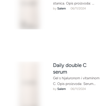
stanica. Opis proizvoda:
by 
Salem
06/11/2024
Snažan ućvršćujući koncentrat
za aktivnu regeneraciju
stanica Prirodni epidermalni
čimbenici …
Daily double C
serum
Gel s hijaluronom i vitaminom
C. Opis proizvoda: Serum
by 
Salem
06/11/2024
vitamina C za učvršćen i
ravnomjeran izgled kože
Mikroenkapsulirani …