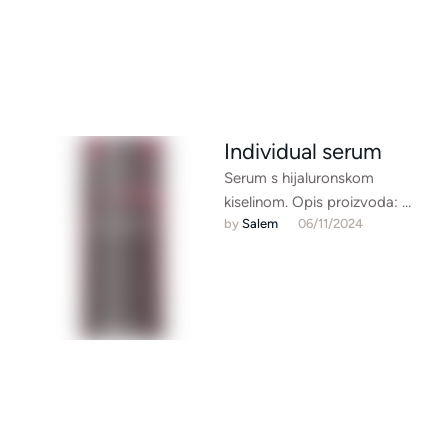
Individual serum
Serum s hijaluronskom
kiselinom. Opis proizvoda:
by 
Salem
06/11/2024
Serum prilagođen isključivo
vašoj koži! Ovaj prvoklasni
koncentrat s upotpunjujućim
hidrokompleksom točno …