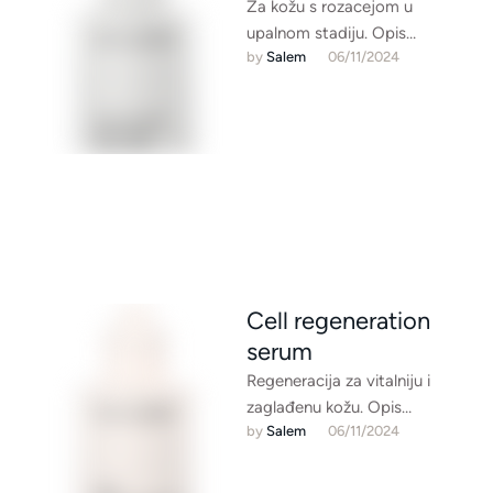
Za kožu s rozacejom u
upalnom stadiju. Opis
by 
Salem
06/11/2024
proizvoda: Aktivacijski serum
za stabiliziranje kože s
ispucalim kapilara Aktivni …
Cell regeneration
serum
Regeneracija za vitalniju i
zaglađenu kožu. Opis
by 
Salem
06/11/2024
proizvoda: Regenerativna
koncentrirana zaštita stanica u
borbi protiv prvih znakova