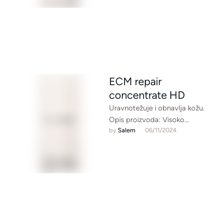
ECM repair
concentrate HD
Uravnotežuje i obnavlja kožu.
Opis proizvoda: Visoko
by 
Salem
06/11/2024
koncentrirani serum za
osjetno učvršćeniju kožu
Visokotehnološki aktivni
sastojak MatriBuild regenerira
…