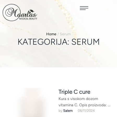
Home
/
Serum
KATEGORIJA:
SERUM
Triple C cure
Kura s visokom dozom
vitamina C. Opis proizvoda:
by 
Salem
06/11/2024
Koncentrirani vitamin C s