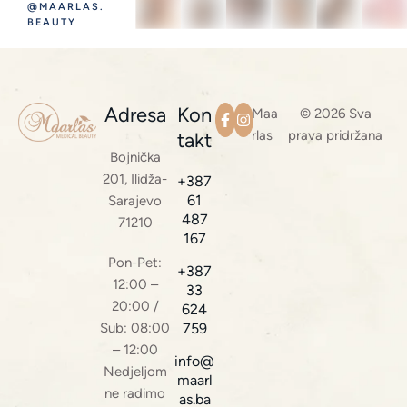
@MAARLAS.
BEAUTY
Adresa
Kon
Maa
© 2026 Sva
rlas
prava pridržana
takt
Bojnička
201, Ilidža-
+387
61
Sarajevo
487
71210
167
Pon-Pet:
+387
12:00 –
33
20:00 /
624
Sub: 08:00
759
– 12:00
info@
Nedjeljom
maarl
ne radimo
as.ba