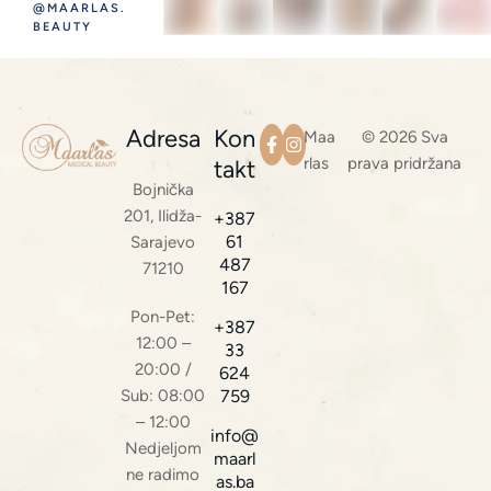
@MAARLAS.
BEAUTY
Adresa
Kon
Maa
© 2026 Sva
rlas
prava pridržana
takt
Bojnička
201, Ilidža-
+387
61
Sarajevo
487
71210
167
Pon-Pet:
+387
12:00 –
33
20:00 /
624
Sub: 08:00
759
– 12:00
info@
Nedjeljom
maarl
ne radimo
as.ba