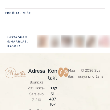
PROČITAJ VIŠE
INSTAGRAM
@MAARLAS.
BEAUTY
Adresa
Kon
Maa
© 2026 Sva
rlas
prava pridržana
takt
Bojnička
201, Ilidža-
+387
61
Sarajevo
487
71210
167