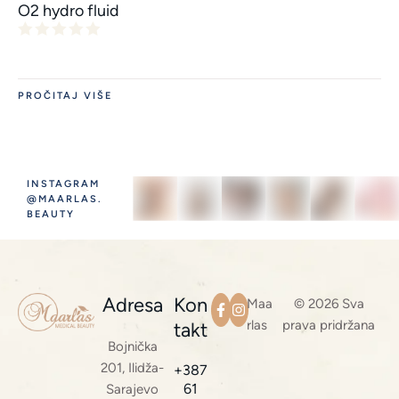
O2 hydro fluid
PROČITAJ VIŠE
INSTAGRAM
@MAARLAS.
BEAUTY
Adresa
Kon
Maa
© 2026 Sva
rlas
prava pridržana
takt
Bojnička
201, Ilidža-
+387
61
Sarajevo