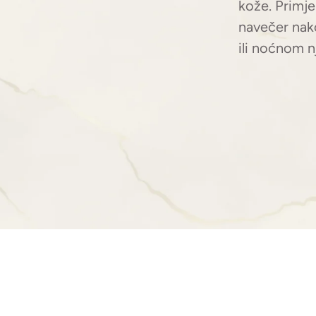
kože. Primje
navečer nako
ili noćnom 