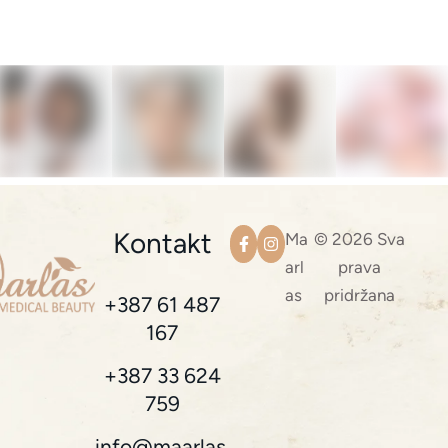
Kontakt
Ma
© 2026 Sva
arl
prava
as
pridržana
+387 61 487
167
+387 33 624
759
info@maarlas.