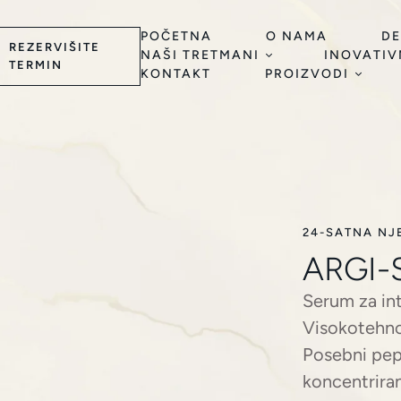
POČETNA
O NAMA
DE
REZERVIŠITE
NAŠI TRETMANI
INOVATIV
TERMIN
KONTAKT
PROIZVODI
24-SATNA NJ
ARGI-
Serum za int
Visokotehnol
Posebni pept
koncentriran