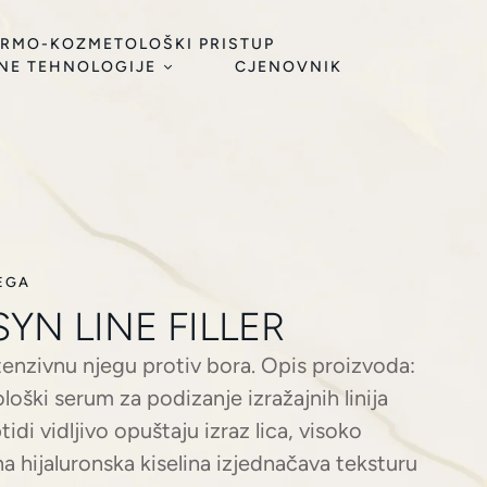
RMO-KOZMETOLOŠKI PRISTUP
NE TEHNOLOGIJE
CJENOVNIK
EGA
SYN LINE FILLER
enzivnu njegu protiv bora. Opis proizvoda:
oški serum za podizanje izražajnih linija
idi vidljivo opuštaju izraz lica, visoko
a hijaluronska kiselina izjednačava teksturu